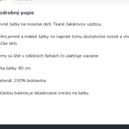
odrobný popis
vné šatky na nosenie detí. Tkané žakárovov väzbou.
ľmi jemné a mäkké šatky, no napriek tomu dostatočne nosné a vh
čšie deti.
my sú šité v odlišných farbách čo uľahčuje viazanie.
rka šatky: 80 cm.
teriál: 100% biobavlna.
časťou balenia je skladovacie vrecko na šatku.