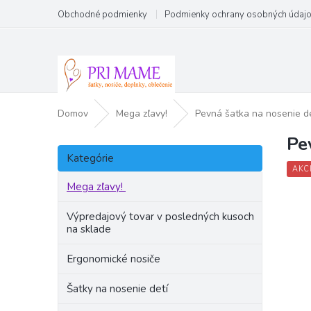
Prejsť
Obchodné podmienky
Podmienky ochrany osobných údaj
na
obsah
Domov
Mega zľavy!
Pevná šatka na nosenie d
Pe
B
Preskočiť
o
Kategórie
kategórie
č
AKC
n
Mega zľavy!
ý
p
Výpredajový tovar v posledných kusoch
na sklade
a
n
Ergonomické nosiče
e
l
Šatky na nosenie detí