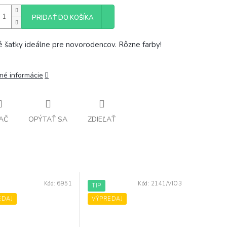
PRIDAŤ DO KOŠÍKA
 šatky ideálne pre novorodencov. Rôzne farby!
lné informácie
AČ
OPÝTAŤ SA
ZDIEĽAŤ
Kód:
6951
Kód:
2141/VIO3
TIP
EDAJ
VÝPREDAJ