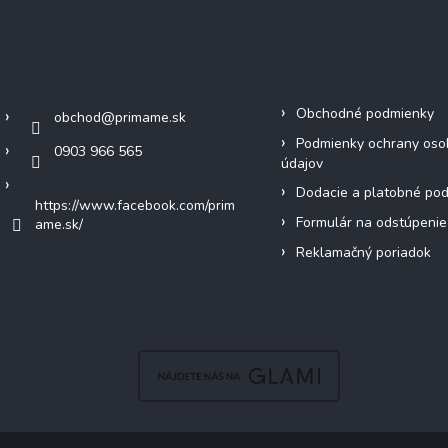
Kontakt
Information for you
Obchodné podmienky
obchod
@
primame.sk
Podmienky ochrany oso
0903 966 565
údajov
Dodacie a platobné po
https://www.facebook.com/prim
Formulár na odstúpenie
ame.sk/
Reklamačný poriadok