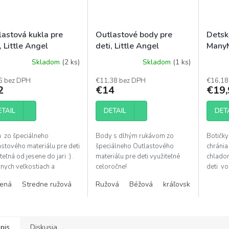
lastová kukla pre
Outlastové body pre
Detsk
, Little Angel
deti, Little Angel
Many
Skladom
(2 ks)
Skladom
(1 ks)
merné
Priemerné
otenie
hodnotenie
6 bez DPH
€11,38 bez DPH
€16,18
uktu
produktu
2
€14
€19,
je
5,0
ETAIL
DETAIL
DET
z
5
dičiek.
hviezdičiek.
a zo špeciálneho
Body s dlhým rukávom zo
Botičky
stového materiálu pre deti
špeciálneho Outlastového
chránia
teľná od jesene do jari :) .
materiálu pre deti využiteľné
chladom
nych veľkostiach a
celoročne!
deti vo
ch!
Rôzne f
vená
Stredne ružová
staro ružová
Ružová
Béžová
biela káva
kráľovská modrá
svetlo zelená
pis
Diskusia