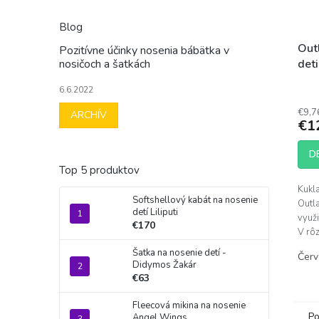
Blog
Out
Pozitívne účinky nosenia bábätka v
nosičoch a šatkách
deti
Prie
6.6.2022
hodn
€9,7
ARCHÍV
prod
€1
je
4,8
D
z
5
Top 5 produktov
hviez
Kukl
Softshellový kabát na nosenie
Outla
detí Liliputi
využi
€170
V rôz
farbá
Šatka na nosenie detí -
Čer
Didymos Žakár
€63
Fleecová mikina na nosenie
Po
Angel Wings