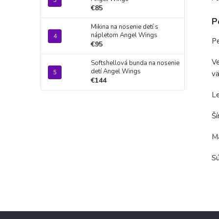
€85
P
Mikina na nosenie detí s
nápletom Angel Wings
Pe
€95
Ve
Softshellová bunda na nosenie
detí Angel Wings
vä
€144
Le
Ší
Ma
Sú
Z