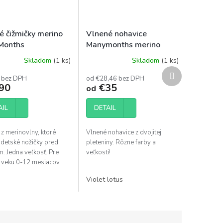
é čižmičky merino
Vlnené nohavice
Months
Manymonths merino
longies
Skladom
(1 ks)
Skladom
(1 ks)
Priemerné
Ďalší
hodnotenie
 bez DPH
od €28,46 bez DPH
produkt
produktu
90
€35
od
je
4,7
AIL
DETAIL
z
5
hviezdičiek.
 z merinovlny, ktoré
Vlnené nohavice z dvojitej
 detské nožičky pred
pleteniny. Rôzne farby a
. Jedna veľkosť. Pre
veľkosti!
 veku 0-12 mesiacov.
arby!
svetlý tyrkys
Violet lotus