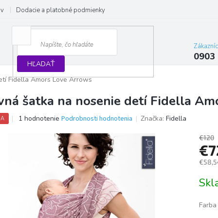
ov
Dodacie a platobné podmienky
Formulár na odstúpenie od zmluvy
Zákazní
0903
HĽADAŤ
etí Fidella Amors Love Arrows
vná šatka na nosenie detí Fidella A
Priemerné
1 hodnotenie
Podrobnosti hodnotenia
Značka:
Fidella
IA
hodnotenie
produktu
€120
je
€7
4,0
€58,5
z
5
Jedno
Sk
hviezdičiek.
cena:
Farba