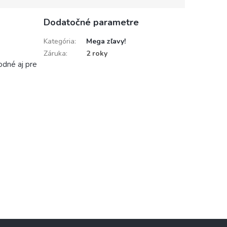
Dodatočné parametre
Kategória
:
Mega zľavy!
Záruka
:
2 roky
odné aj pre