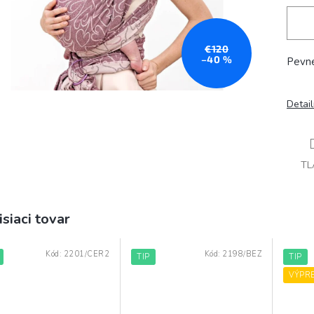
€120
–40 %
Pevné
Detai
TL
isiaci tovar
Kód:
2201/CER2
Kód:
2198/BEZ
TIP
TIP
VÝPR