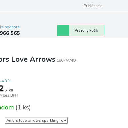
Reklamačný poriadok
Prihlásenie
cka podpora:
Nákupný
Prázdny košík
 966 565
košík
mors Love Arrows
1907/AMO
–40 %
2
/ ks
4 bez DPH
tková
ladom
(1 ks)