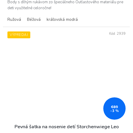
Body s dlhým rukávom zo špeciálneho Outlastového materiálu pre
5
deti využiteľné celoročne!
hviezdičiek.
Ružová
Béžová
kráľovská modrá
Kód:
2939
VÝPREDAJ
€89
–3 %
Pevná šatka na nosenie detí Storchenwiege Leo