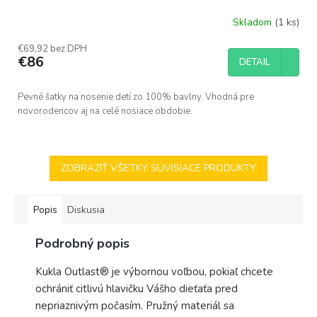
Skladom
(1 ks)
Priemerné
hodnotenie
€69,92 bez DPH
produktu
€86
DETAIL
je
5,0
z
Pevné šatky na nosenie detí zo 100% bavlny. Vhodná pre
5
novorodencov aj na celé nosiace obdobie.
hviezdičiek.
ZOBRAZIŤ VŠETKY SÚVISIACE PRODUKTY
Popis
Diskusia
Podrobný popis
Kukla Outlast® je výbornou voľbou, pokiaľ chcete
ochrániť citlivú hlavičku Vášho dieťaťa pred
nepriaznivým počasím. Pružný materiál sa