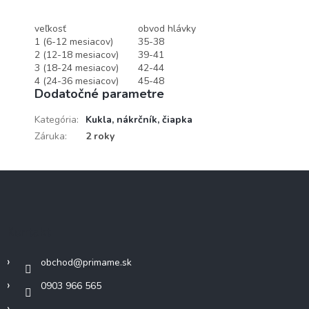
veľkosť
obvod hlávky
1 (6-12 mesiacov)
35-38
2 (12-18 mesiacov)
39-41
3 (18-24 mesiacov)
42-44
4 (24-36 mesiacov)
45-48
Dodatočné parametre
Kategória
:
Kukla, nákrčník, čiapka
Záruka
:
2 roky
Z
á
p
ä
Kontakt
t
i
obchod
@
primame.sk
e
0903 966 565