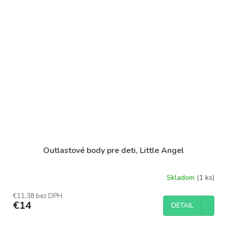
Outlastové body pre deti, Little Angel
Skladom
(1 ks)
Priemerné
hodnotenie
€11,38 bez DPH
produktu
€14
DETAIL
je
5,0
z