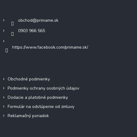
c
ä
Kontakt
i
t
e
i
p
obchod
@
primame.sk
e
r
v
0903 966 565
k
y
https://www.facebook.com/primame.sk/
v
ý
p
i
Information for you
s
u
Obchodné podmienky
Podmienky ochrany osobných údajov
Dodacie a platobné podmienky
Formulár na odstúpenie od zmluvy
Reklamačný poriadok