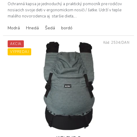
Ochranná kapsa je jednoduchý a praktický pomocník pre rodičov
nosiacich svoje deti v ergonomickom nosiči / šatke. Udrží v teple
malého novorodenca aj staršie dieťa,...
Modrá
Hnedá
Šedá
bordó
Kód:
2534/DAN
AKCIA
VÝPREDAJ