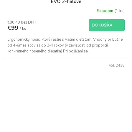
EVO 2-fialové
Skladom
(1 ks)
€80,49 bez DPH
DO KOŠÍKA
€99
/ ks
Ergonomický nosič, ktorý rastie s Vašim dieťaťom. Vhodný približne
od 4-6mesiacov až do 3-4 rokov (v závislosti od proporcií
konkrétneho noseného dieťatka) Pri požičaní sa...
Kód:
2438