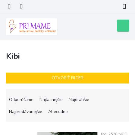
Prejsť
na
obsah
Nákupn
košík
Kibi
OTVORIŤ FILTER
R
a
Odporúčame
Najlacnejšie
Najdrahšie
d
e
Najpredávanejšie
Abecedne
n
i
V
e
Kód:
2528/MOD