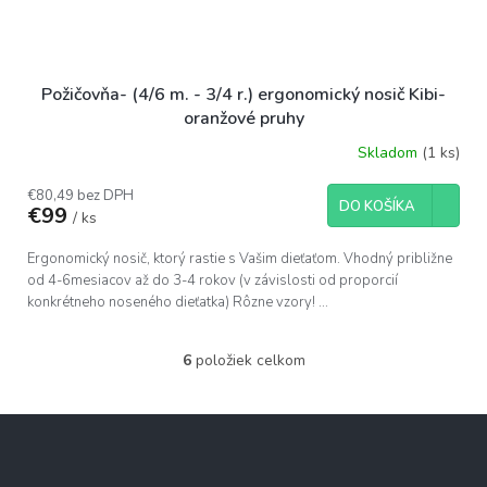
Požičovňa- (4/6 m. - 3/4 r.) ergonomický nosič Kibi-
oranžové pruhy
Skladom
(1 ks)
€80,49 bez DPH
DO KOŠÍKA
€99
/ ks
Ergonomický nosič, ktorý rastie s Vašim dieťaťom. Vhodný približne
od 4-6mesiacov až do 3-4 rokov (v závislosti od proporcií
konkrétneho noseného dieťatka) Rôzne vzory! ...
6
položiek celkom
O
v
l
Z
á
á
d
p
a