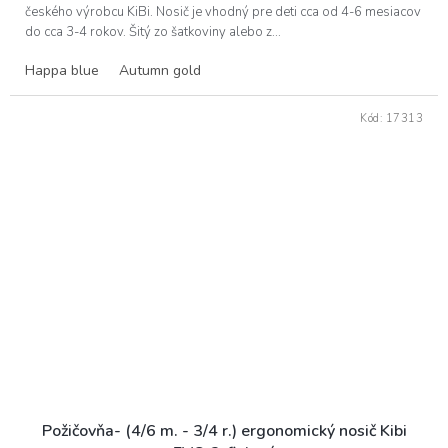
5
českého výrobcu KiBi. Nosič je vhodný pre deti cca od 4-6 mesiacov
hviezdičiek.
do cca 3-4 rokov. Šitý zo šatkoviny alebo z...
Happa blue
Autumn gold
Kód:
17313
Požičovňa- (4/6 m. - 3/4 r.) ergonomický nosič Kibi