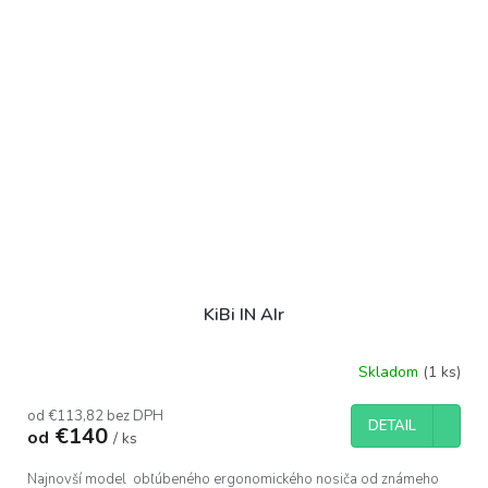
KiBi IN AIr
Skladom
(1 ks)
Priemerné
hodnotenie
produktu
od €113,82 bez DPH
DETAIL
€140
od
je
/ ks
1,0
z
Najnovší model obľúbeného ergonomického nosiča od známeho