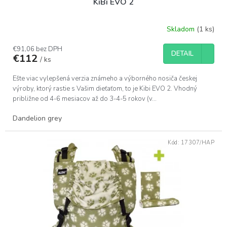
KiBi EVO 2
Skladom
(1 ks)
Priemerné
hodnotenie
produktu
€91,06 bez DPH
DETAIL
€112
je
/ ks
4,0
z
Ešte viac vylepšená verzia známeho a výborného nosiča českej
5
výroby, ktorý rastie s Vašim dieťaťom, to je Kibi EVO 2. Vhodný
hviezdičiek.
približne od 4-6 mesiacov až do 3-4-5 rokov (v...
Dandelion grey
Kód:
17307/HAP