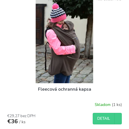
ý
p
p
r
i
o
s
d
p
u
r
k
o
t
d
o
u
v
k
t
o
v
Fleecová ochranná kapsa
Skladom
(1 ks)
€29,27 bez DPH
DETAIL
€36
/ ks