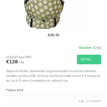
KiBi IN
Skladom
(1 ks)
€104,07 bez DPH
DETAIL
€128
/ ks
Najnovší model obľúbeného ergonomického nosiča od známeho
českého výrobcu KiBi. Nosič je vhodný pre deti cca od 4-6 mesiacov
do cca 4-5 rokov (respektíve do veľkosti cca...
Happa blue
Kód:
17310/HAP