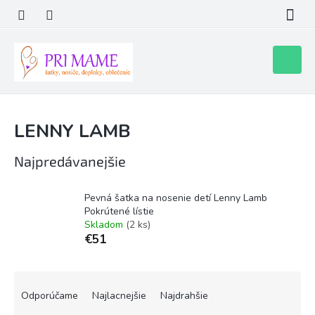
Prejsť
na
obsah
Nákupn
košík
LENNY LAMB
Najpredávanejšie
Pevná šatka na nosenie detí Lenny Lamb
Pokrútené lístie
Skladom
(2 ks)
€51
R
a
Odporúčame
Najlacnejšie
Najdrahšie
d