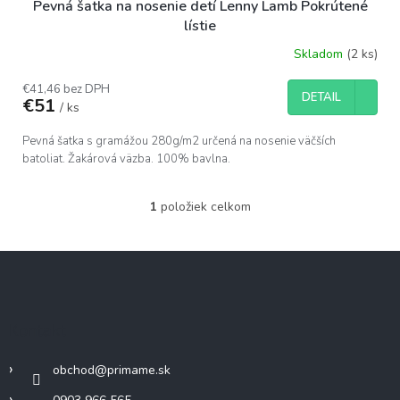
Pevná šatka na nosenie detí Lenny Lamb Pokrútené
lístie
Skladom
(2 ks)
€41,46 bez DPH
DETAIL
€51
/ ks
Pevná šatka s gramážou 280g/m2 určená na nosenie väčších
batoliat. Žakárová väzba. 100% bavlna.
1
položiek celkom
O
v
l
Z
á
á
d
p
a
c
ä
Kontakt
i
t
e
i
p
obchod
@
primame.sk
e
r