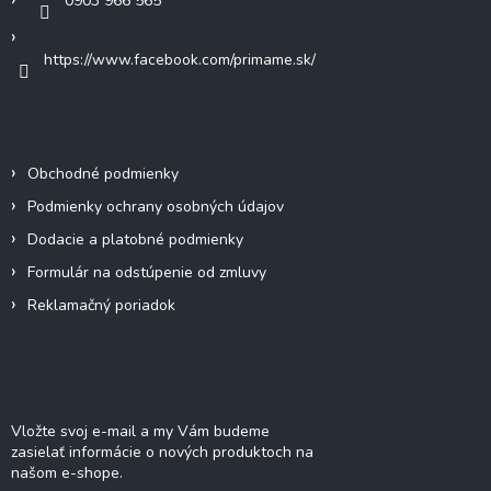
v
0903 966 565
k
y
https://www.facebook.com/primame.sk/
v
ý
p
i
Information for you
s
u
Obchodné podmienky
Podmienky ochrany osobných údajov
Dodacie a platobné podmienky
Formulár na odstúpenie od zmluvy
Reklamačný poriadok
Odoberať newsletter
Vložte svoj e-mail a my Vám budeme
zasielať informácie o nových produktoch na
našom e-shope.