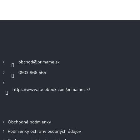
Z
á
p
ä
Kontakt
t
i
obchod
@
primame.sk
e
0903 966 565
https://www.facebook.com/primame.sk/
Information for you
Obchodné podmienky
Podmienky ochrany osobných údajov