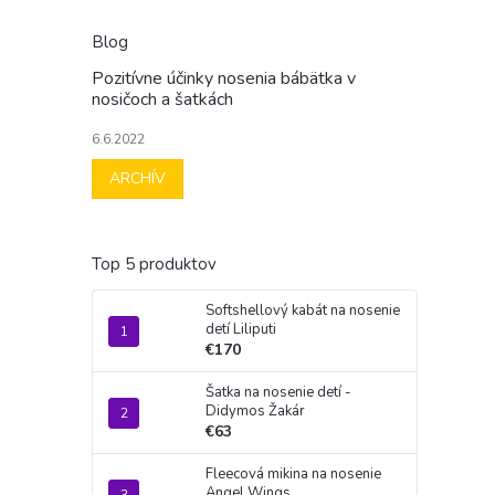
Blog
Pozitívne účinky nosenia bábätka v
nosičoch a šatkách
6.6.2022
ARCHÍV
Top 5 produktov
Softshellový kabát na nosenie
detí Liliputi
€170
Šatka na nosenie detí -
Didymos Žakár
€63
Fleecová mikina na nosenie
Angel Wings