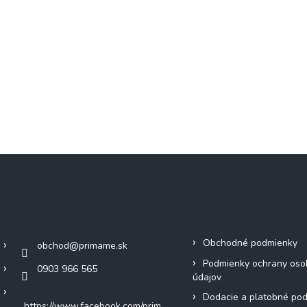
Kontakt
Information for you
Obchodné podmienky
obchod
@
primame.sk
Podmienky ochrany oso
0903 966 565
údajov
Dodacie a platobné po
https://www.facebook.com/prim