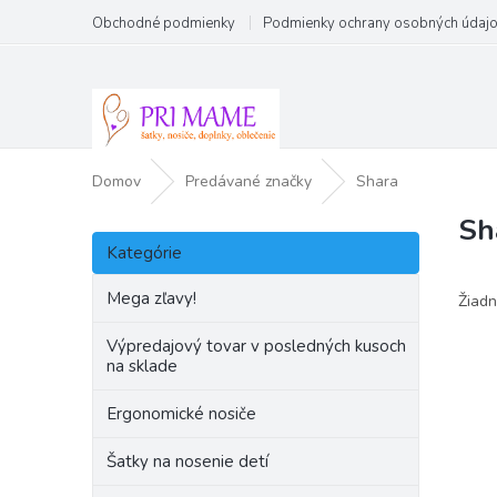
Prejsť
Obchodné podmienky
Podmienky ochrany osobných údaj
na
obsah
Domov
Predávané značky
Shara
Sh
B
Preskočiť
o
Kategórie
kategórie
č
n
Mega zľavy!
Žiadn
ý
p
Výpredajový tovar v posledných kusoch
na sklade
a
n
Ergonomické nosiče
e
l
Šatky na nosenie detí