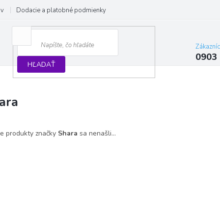
ov
Dodacie a platobné podmienky
Formulár na odstúpenie od zmluvy
Zákazní
0903
HĽADAŤ
ara
e produkty značky
Shara
sa nenašli...