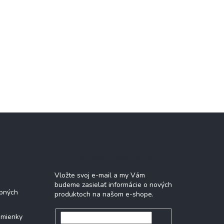
Odoberať newsletter
Vložte svoj e-mail a my Vám
budeme zasielať informácie o nových
bných
produktoch na našom e-shope.
dmienky