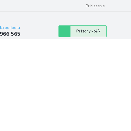
Reklamačný poriadok
Prihlásenie
cka podpora:
Nákupný
Prázdny košík
 966 565
košík