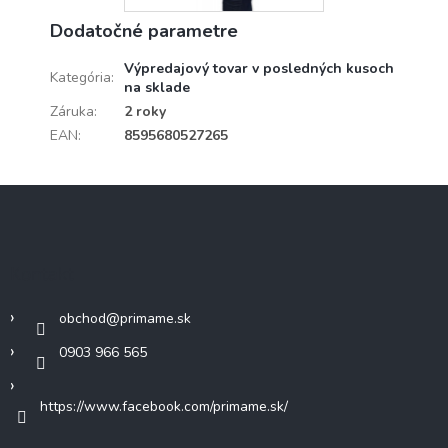
Dodatočné parametre
Výpredajový tovar v posledných kusoch
Kategória
:
na sklade
Záruka
:
2 roky
EAN
:
8595680527265
Z
á
p
ä
Kontakt
t
i
obchod
@
primame.sk
e
0903 966 565
https://www.facebook.com/primame.sk/