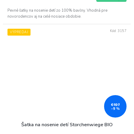
5,0
z
Pevné šatky na nosenie detí zo 100% bavlny. Vhodná pre
5
novorodencov aj na celé nosiace obdobie.
hviezdičiek.
Kód:
3157
VÝPREDAJ
€107
–9 %
Šatka na nosenie detí Storchenwiege BIO