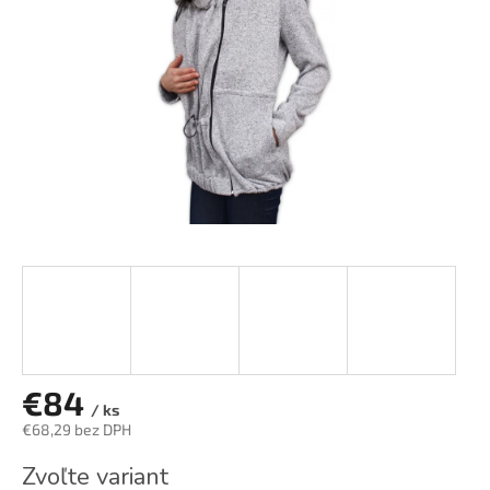
€84
/ ks
€68,29 bez DPH
Jednotková
Zvoľte variant
cena: