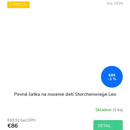
Kód:
2939
VÝPREDAJ
€89
–3 %
Pevná šatka na nosenie detí Storchenwiege Leo
Skladom
(1 ks)
Priemerné
hodnotenie
€69,92 bez DPH
produktu
€86
DETAIL
je