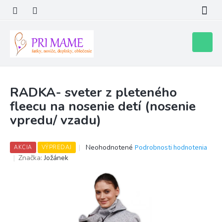
Prejsť
na
obsah
Nákupn
košík
RADKA- sveter z pleteného
fleecu na nosenie detí (nosenie
vpredu/ vzadu)
Priemerné
Neohodnotené
Podrobnosti hodnotenia
AKCIA
VÝPREDAJ
hodnotenie
Značka:
Jožánek
produktu
je
0,0
z
5
hviezdičiek.