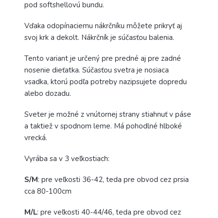
pod softshellovú bundu.
Vďaka odopínaciemu nákrčníku môžete prikryť aj
svoj krk a dekolt. Nákrčník je súčasťou balenia.
Tento variant je určený pre predné aj pre zadné
nosenie dieťatka. Súčasťou svetra je nosiaca
vsadka, ktorú podľa potreby nazipsujete dopredu
alebo dozadu.
Sveter je možné z vnútornej strany stiahnuť v páse
a taktiež v spodnom leme. Má pohodlné hlboké
vrecká.
Vyrába sa v 3 veľkostiach:
S/M
: pre veľkosti 36-42, teda pre obvod cez prsia
cca 80-100cm
M/L
: pre veľkosti 40-44/46, teda pre obvod cez