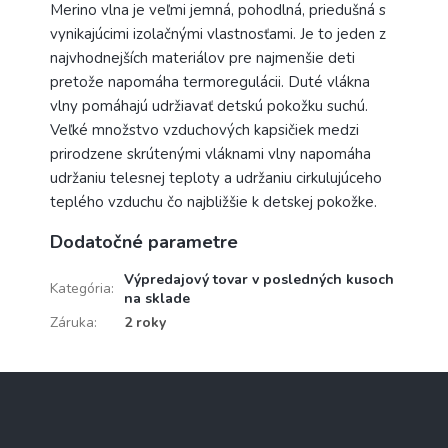
Merino vlna je veľmi jemná, pohodlná, priedušná s
vynikajúcimi izolačnými vlastnosťami. Je to jeden z
najvhodnejších materiálov pre najmenšie deti
pretože napomáha termoregulácii. Duté vlákna
vlny pomáhajú udržiavať detskú pokožku suchú.
Veľké množstvo vzduchových kapsičiek medzi
prirodzene skrútenými vláknami vlny napomáha
udržaniu telesnej teploty a udržaniu cirkulujúceho
teplého vzduchu čo najbližšie k detskej pokožke.
Dodatočné parametre
Výpredajový tovar v posledných kusoch
Kategória
:
na sklade
Záruka
:
2 roky
Z
á
p
ä