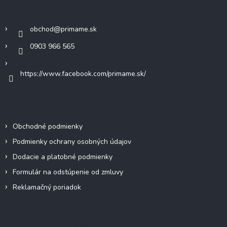
Kontakt
t
i
obchod
@
primame.sk
e
0903 966 565
https://www.facebook.com/primame.sk/
Information for you
Obchodné podmienky
Podmienky ochrany osobných údajov
Dodacie a platobné podmienky
Formulár na odstúpenie od zmluvy
Reklamačný poriadok
Odoberať newsletter