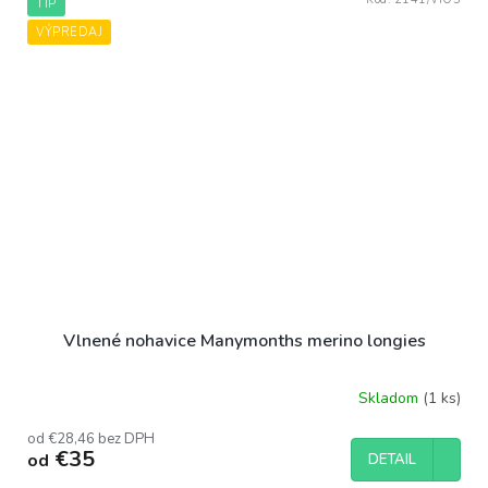
TIP
VÝPREDAJ
Vlnené nohavice Manymonths merino longies
Skladom
(1 ks)
Priemerné
hodnotenie
od €28,46 bez DPH
produktu
€35
od
DETAIL
je
4,7