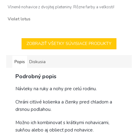
z
Vlnené nohavice z dvojitej pleteniny. Rôzne farby a veľkosti!
5
hviezdičiek.
Violet lotus
ZOBRAZIŤ VŠETKY SÚVISIACE PRODUKTY
Popis
Diskusia
Podrobný popis
Návleky na ruky a nohy pre celú rodinu.
Chráni citlivé kolienka a členky pred chladom a
drsnou podlahou.
Možno ich kombinovať s krátkymi nohavicami,
sukňou alebo aj obliecť pod nohavice.