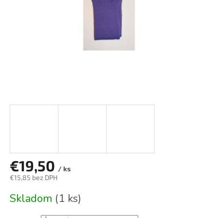
€19,50
/ ks
€15,85 bez DPH
Jednotková
Skladom
(1 ks)
cena: