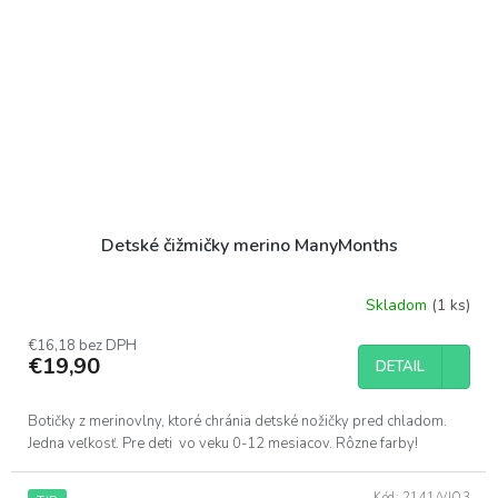
Detské čižmičky merino ManyMonths
Skladom
(1 ks)
€16,18 bez DPH
€19,90
DETAIL
Botičky z merinovlny, ktoré chránia detské nožičky pred chladom.
Jedna veľkosť. Pre deti vo veku 0-12 mesiacov. Rôzne farby!
Kód:
2141/VIO3