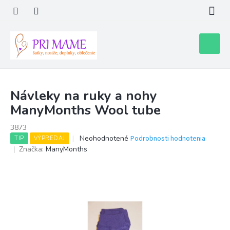
Prejsť
na
obsah
Nákupn
košík
Návleky na ruky a nohy
ManyMonths Wool tube
3873
Priemerné
Neohodnotené
Podrobnosti hodnotenia
TIP
VÝPREDAJ
hodnotenie
Značka:
ManyMonths
produktu
je
0,0
z
5
hviezdičiek.