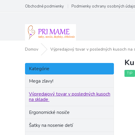
Prejsť
Obchodné podmienky
Podmienky ochrany osobných údaj
na
obsah
Domov
Výpredajový tovar v posledných kusoch na 
Ku
B
Preskočiť
o
Kategórie
kategórie
č
TIP
n
Mega zľavy!
ý
p
Výpredajový tovar v posledných kusoch
na sklade
a
n
Ergonomické nosiče
e
l
Šatky na nosenie detí