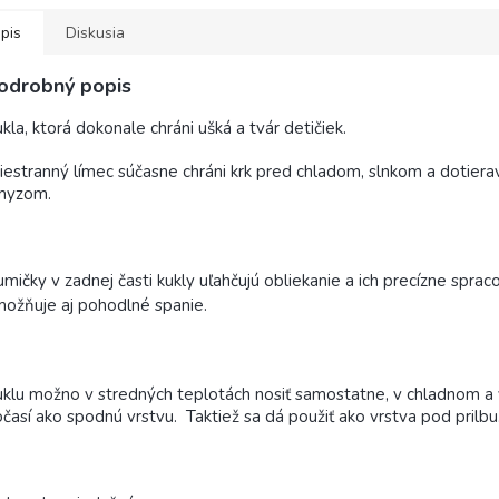
pis
Diskusia
odrobný popis
kla, ktorá dokonale chráni ušká a tvár detičiek.
iestranný límec súčasne chráni krk pred chladom, slnkom a dotier
myzom.
mičky v zadnej časti kukly uľahčujú obliekanie a ich precízne sprac
ožňuje aj pohodlné spanie
.
klu možno v stredných teplotách nosiť samostatne, v chladnom 
časí ako spodnú vrstvu. Taktiež sa dá použiť ako vrstva pod prilbu