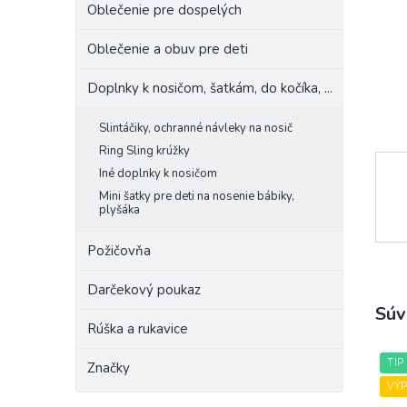
Oblečenie pre dospelých
Oblečenie a obuv pre deti
Doplnky k nosičom, šatkám, do kočíka, ...
Slintáčiky, ochranné návleky na nosič
Ring Sling krúžky
Iné doplnky k nosičom
Mini šatky pre deti na nosenie bábiky,
plyšáka
Požičovňa
Darčekový poukaz
Súv
Rúška a rukavice
TIP
Značky
VÝ