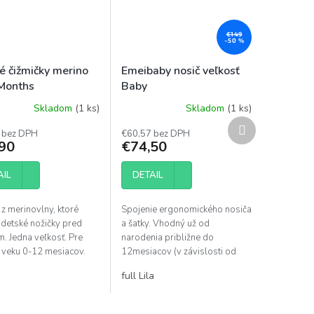
€149
–50 %
é čižmičky merino
Emeibaby nosič veľkosť
Months
Baby
Skladom
(1 ks)
Skladom
(1 ks)
Priemerné
Ďalší
hodnotenie
 bez DPH
€60,57 bez DPH
produkt
produktu
90
€74,50
je
1,0
AIL
DETAIL
z
5
hviezdičiek.
 z merinovlny, ktoré
Spojenie ergonomického nosiča
 detské nožičky pred
a šatky. Vhodný už od
. Jedna veľkosť. Pre
narodenia približne do
 veku 0-12 mesiacov.
12mesiacov (v závislosti od
arby!
individuálnej veľkosti a
full Lila
rýchlosti rastu dieťatka).