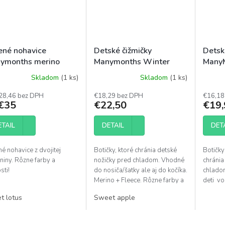
ené nohavice
Detské čižmičky
Detsk
ymonths merino
Manymonths Winter
Many
gies
Skladom
(1 ks)
Skladom
(1 ks)
merné
Priemerné
otenie
hodnotenie
28,46 bez DPH
€18,29 bez DPH
€16,18
uktu
produktu
€35
€22,50
€19,
je
5,0
ETAIL
DETAIL
DET
z
5
dičiek.
hviezdičiek.
é nohavice z dvojitej
Botičky, ktoré chránia detské
Botičky
niny. Rôzne farby a
nožičky pred chladom. Vhodné
chránia
sti!
do nosiča/šatky ale aj do kočíka.
chladom
Merino + Fleece. Rôzne farby a
deti vo
veľkosti!
Rôzne f
et lotus
Sweet apple