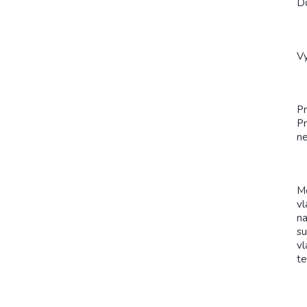
Do
Vy
Pr
Pr
ne
Me
vl
na
su
vl
te