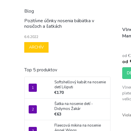
Blog
Pozitívne účinky nosenia bábätka v
nosičoch a šatkách
Vln
Man
6.6.2022
lon
Prie
ARCHÍV
hodn
od €
prod
od
je
4,7
Top 5 produktov
D
z
5
Softshellový kabát na nosenie
hviez
detí Liliputi
Vlnen
€170
plete
veľko
Šatka na nosenie detí -
Didymos Žakár
€63
Viol
Fleecová mikina na nosenie
Angel Wings