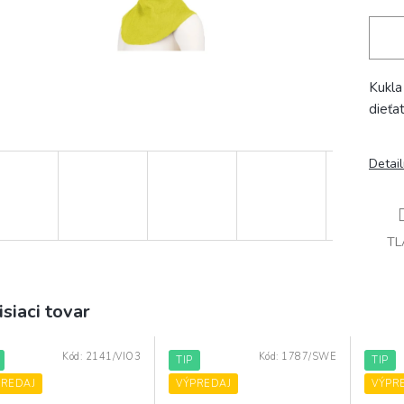
Kukla
dieťa
Detai
TL
isiaci tovar
Kód:
2141/VIO3
Kód:
1787/SWE
TIP
TIP
PREDAJ
VÝPREDAJ
VÝPR