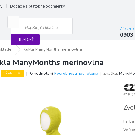
ov
Dodacie a platobné podmienky
Formulár na odstúpenie od zmluvy
Zákazní
0903
HĽADAŤ
sklade
Kukla ManyMonths merinovlna
kla ManyMonths merinovlna
Priemerné
6 hodnotení
Podrobnosti hodnotenia
Značka:
ManyMo
VÝPREDAJ
hodnotenie
produktu
€2
je
€18,2
4,0
z
Jedno
Zvoľ
5
cena:
hviezdičiek.
Farba
Veľko