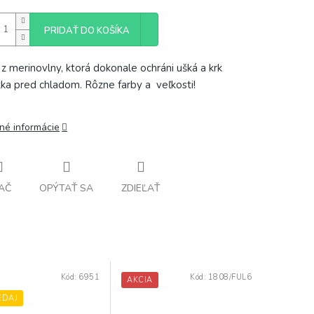
PRIDAŤ DO KOŠÍKA
 z merinovlny, ktorá dokonale ochráni ušká a krk
tka pred chladom. Rôzne farby a veľkosti!
lné informácie
AČ
OPÝTAŤ SA
ZDIEĽAŤ
Kód:
6951
Kód:
1808/FUL6
AKCIA
EDAJ