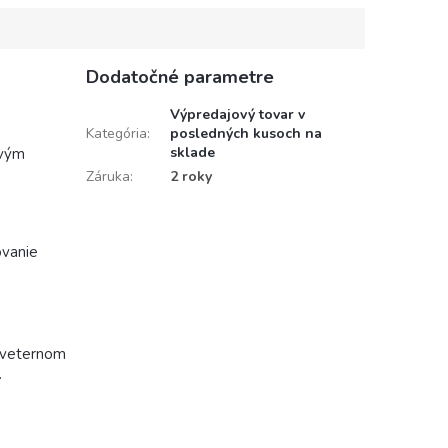
Dodatočné parametre
Výpredajový tovar v
Kategória
:
posledných kusoch na
sklade
avým
Záruka
:
2 roky
ovanie
a veternom
.