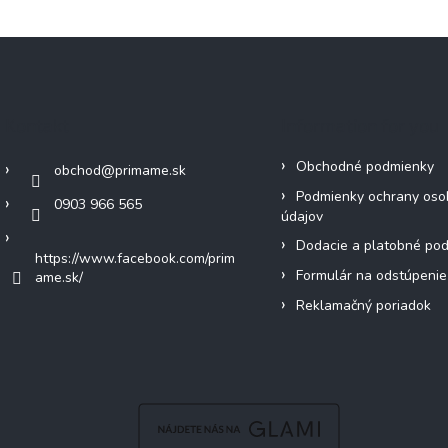
Kontakt
Information for you
Obchodné podmienky
obchod
@
primame.sk
Podmienky ochrany oso
0903 966 565
údajov
Dodacie a platobné po
https://www.facebook.com/prim
Formulár na odstúpenie
ame.sk/
Reklamačný poriadok