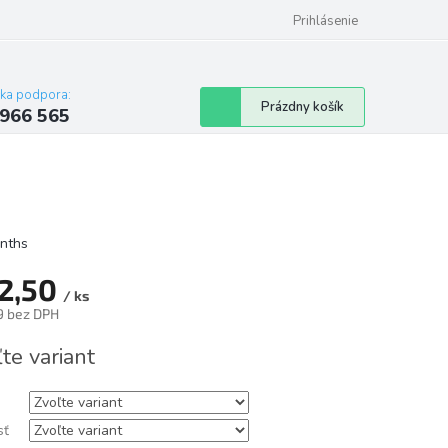
Reklamačný poriadok
Prihlásenie
cka podpora:
Nákupný
Prázdny košík
 966 565
košík
nths
2,50
/ ks
9 bez DPH
tková
te variant
sť