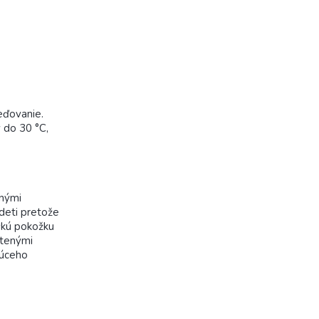
eďovanie.
 do 30 °C,
čnými
 deti pretože
skú pokožku
útenými
júceho