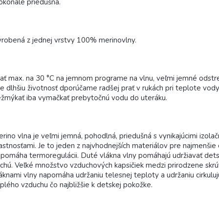
konale priedušná.
robená z jednej vrstvy 100% merinovlny.
ať max. na 30 °C na jemnom programe na vlnu, veľmi jemné odstr
e dlhšiu životnosť dporúčame radšej prať v rukách pri teplote vody
žmýkať iba vymačkať prebytočnú vodu do uteráku.
rino vlna je veľmi jemná, pohodlná, priedušná s vynikajúcimi izola
astnosťami. Je to jeden z najvhodnejších materiálov pre najmenšie
pomáha termoregulácii. Duté vlákna vlny pomáhajú udržiavať det
chú. Veľké množstvo vzduchových kapsičiek medzi prirodzene skr
áknami vlny napomáha udržaniu telesnej teploty a udržaniu cirkulu
plého vzduchu čo najbližšie k detskej pokožke.