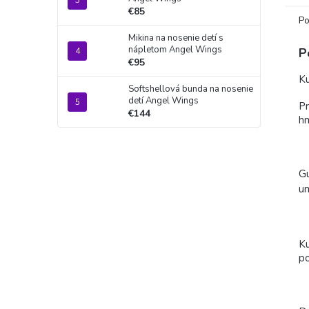
€85
Po
Mikina na nosenie detí s
nápletom Angel Wings
P
€95
Ku
Softshellová bunda na nosenie
detí Angel Wings
Pr
€144
h
Gu
um
Ku
po