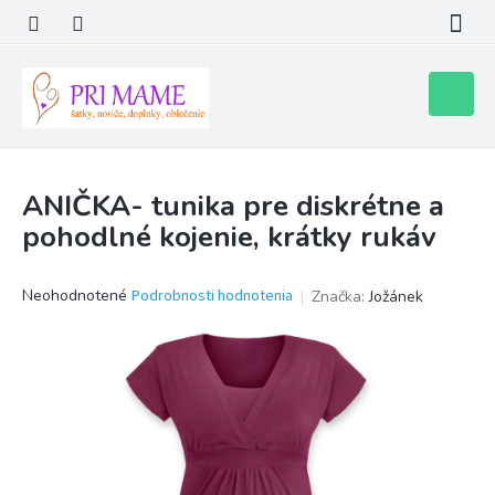
Prejsť
na
obsah
Nákupn
košík
ANIČKA- tunika pre diskrétne a
pohodlné kojenie, krátky rukáv
Priemerné
Neohodnotené
Podrobnosti hodnotenia
Značka:
Jožánek
hodnotenie
produktu
je
0,0
z
5
hviezdičiek.