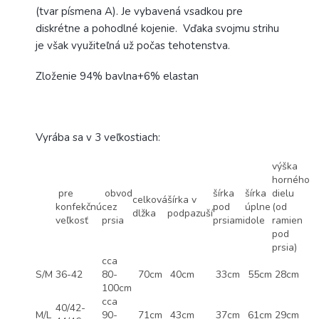
(tvar písmena A). Je vybavená vsadkou pre
diskrétne a pohodlné kojenie. Vďaka svojmu strihu
je však využiteľná už počas tehotenstva.
Zloženie 94% bavlna+6% elastan
Vyrába sa v 3 veľkostiach:
výška
horného
pre
obvod
šírka
šírka
dielu
celková
šírka v
konfekčnú
cez
pod
úplne
(od
dlžka
podpazuší
veľkosť
prsia
prsiami
dole
ramien
pod
prsia)
cca
S/M
36-42
80-
70cm
40cm
33cm
55cm
28cm
100cm
cca
40/42-
M/L
90-
71cm
43cm
37cm
61cm
29cm