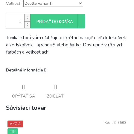
Veľkosť
PRIDAŤ DO KOŠÍKA
Tunika, ktorá vám uľahčuje diskrétne nakojiť dieťa kdekoľvek
a kedykoľvek... aj v nosiči alebo šatke. Dostupné v rôznych
farbách a veľkostiach!
Detailné informácie
OPÝTAŤ SA
ZDIEĽAŤ
Súvisiaci tovar
Kód:
JZ_3588
AKCIA
TIP