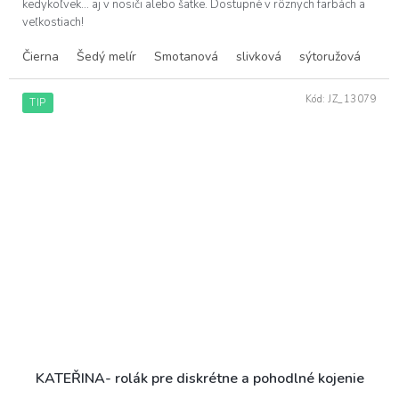
kedykoľvek... aj v nosiči alebo šatke. Dostupné v rôznych farbách a
veľkostiach!
Čierna
Šedý melír
Smotanová
slivková
sýtoružová
čok
Kód:
JZ_13079
TIP
KATEŘINA- rolák pre diskrétne a pohodlné kojenie