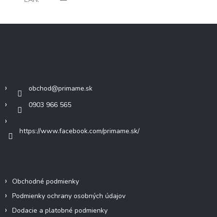
Z
á
p
ä
Kontakt
t
i
obchod
@
primame.sk
e
0903 966 565
https://www.facebook.com/primame.sk/
Information for you
Obchodné podmienky
Podmienky ochrany osobných údajov
Dodacie a platobné podmienky