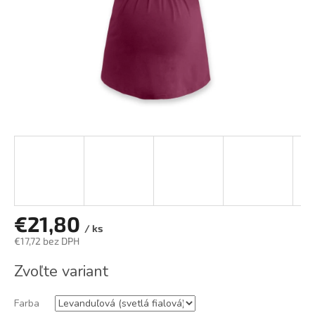
€21,80
/ ks
€17,72 bez DPH
Jednotková
Zvoľte variant
cena:
Farba