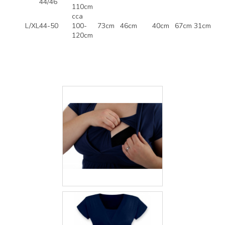
44/46
110cm
cca
L/XL
44-50
100-
73cm
46cm
40cm
67cm
31cm
120cm