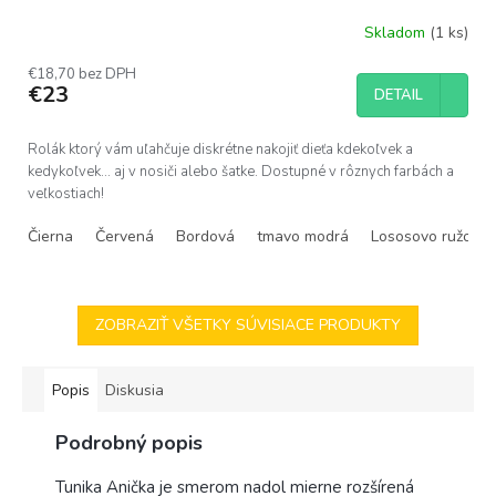
Skladom
(1 ks)
Priemerné
hodnotenie
€18,70 bez DPH
produktu
€23
DETAIL
je
4,1
z
Rolák ktorý vám uľahčuje diskrétne nakojiť dieťa kdekoľvek a
5
kedykoľvek... aj v nosiči alebo šatke. Dostupné v rôznych farbách a
hviezdičiek.
veľkostiach!
Čierna
Červená
Bordová
tmavo modrá
Lososovo ružová
ZOBRAZIŤ VŠETKY SÚVISIACE PRODUKTY
Popis
Diskusia
Podrobný popis
Tunika Anička je smerom nadol mierne rozšírená