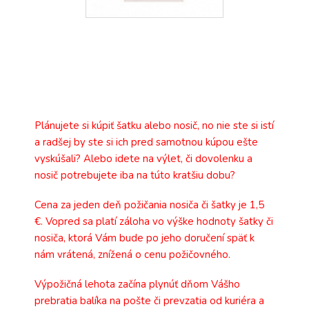
Plánujete si kúpiť šatku alebo nosič, no nie ste si istí
a radšej by ste si ich pred samotnou kúpou ešte
vyskúšali? Alebo idete na výlet, či dovolenku a
nosič potrebujete iba na túto kratšiu dobu?
Cena za jeden deň požičania nosiča či šatky je 1,5
€. Vopred sa platí záloha vo výške hodnoty šatky či
nosiča, ktorá Vám bude po jeho doručení späť k
nám vrátená, znížená o cenu požičovného.
Výpožičná lehota začína plynúť dňom Vášho
prebratia balíka na pošte či prevzatia od kuriéra a