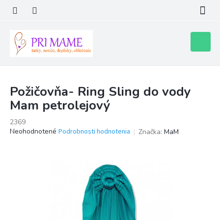
Prejsť
na
obsah
Nákupn
košík
Požičovňa- Ring Sling do vody
Mam petrolejový
2369
Priemerné
Neohodnotené
Podrobnosti hodnotenia
Značka:
MaM
hodnotenie
produktu
je
0,0
z
5
hviezdičiek.