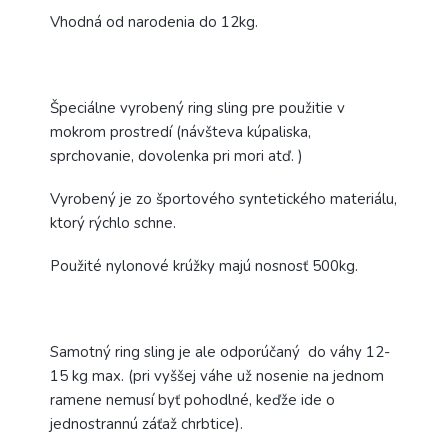
Vhodná od narodenia do 12kg.
Špeciálne vyrobený ring sling pre použitie v
mokrom prostredí (návšteva kúpaliska,
sprchovanie, dovolenka pri mori atď. )
Vyrobený je zo športového syntetického materiálu,
ktorý rýchlo schne.
Použité nylonové krúžky majú nosnosť 500kg.
Samotný ring sling je ale odporúčaný do váhy 12-
15 kg max. (pri vyššej váhe už nosenie na jednom
ramene nemusí byť pohodlné, keďže ide o
jednostrannú záťaž chrbtice).