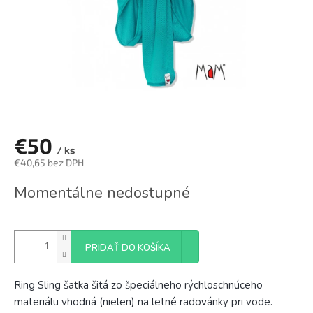
€50
/ ks
€40,65 bez DPH
Jednotková
Momentálne nedostupné
cena:
PRIDAŤ DO KOŠÍKA
Ring Sling šatka šitá zo špeciálneho rýchloschnúceho
materiálu vhodná (nielen) na letné radovánky pri vode.