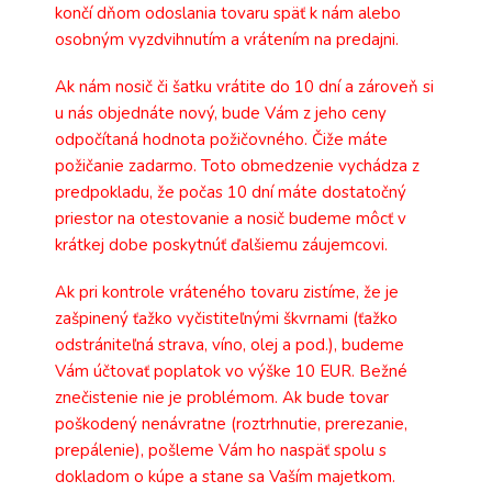
končí dňom odoslania tovaru späť k nám alebo
osobným vyzdvihnutím a vrátením na predajni.
Ak nám nosič či šatku vrátite do 10 dní a zároveň si
u nás objednáte nový, bude Vám z jeho ceny
odpočítaná hodnota požičovného. Čiže máte
požičanie zadarmo. Toto obmedzenie vychádza z
predpokladu, že počas 10 dní máte dostatočný
priestor na otestovanie a nosič budeme môcť v
krátkej dobe poskytnúť ďalšiemu záujemcovi.
Ak pri kontrole vráteného tovaru zistíme, že je
zašpinený ťažko vyčistiteľnými škvrnami (ťažko
odstrániteľná strava, víno, olej a pod.), budeme
Vám účtovať poplatok vo výške 10 EUR. Bežné
znečistenie nie je problémom. Ak bude tovar
poškodený nenávratne (roztrhnutie, prerezanie,
prepálenie), pošleme Vám ho naspäť spolu s
dokladom o kúpe a stane sa Vaším majetkom.