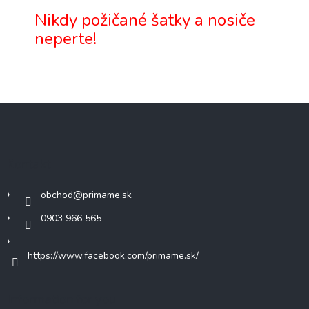
Nikdy požičané šatky a nosiče
neperte!
Z
á
p
ä
Kontakt
t
i
obchod
@
primame.sk
e
0903 966 565
https://www.facebook.com/primame.sk/
Information for you