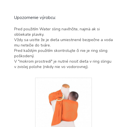
Upozornenie výrobcu:
Pred použitím Water sling navlhčite, najmä ak si
obliekate plavky.
Vždy sa uistte že je dieťa umiestnené bezpečne a voda
mu netečie do tváre.
Pred každým použitím skontrolujte či nie je ring sling
poškodený.
V "mokrom prostredí" je nutné nosiť dieťa v ring slingu
v zvislej polohe (nikdy nie vo vodorovnej).