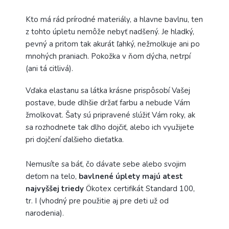
Kto má rád prírodné materiály, a hlavne bavlnu, ten
z tohto úpletu nemôže nebyť nadšený. Je hladký,
pevný a pritom tak akurát ľahký, nežmolkuje ani po
mnohých praniach. Pokožka v ňom dýcha, netrpí
(ani tá citlivá).
Vďaka elastanu sa látka krásne prispôsobí Vašej
postave, bude dlhšie držať farbu a nebude Vám
žmolkovat. Šaty sú pripravené slúžiť Vám roky, ak
sa rozhodnete tak dlho dojčiť, alebo ich využijete
pri dojčení ďalšieho dieťatka.
Nemusíte sa báť, čo dávate sebe alebo svojim
deťom na telo,
bavlnené úplety majú atest
najvyššej triedy
Ökotex certifikát Standard 100,
tr. I (vhodný pre použitie aj pre deti už od
narodenia).