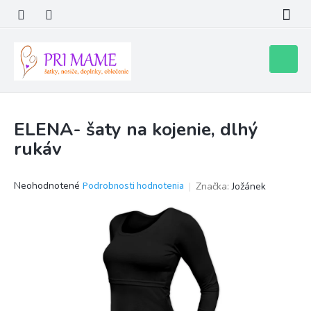
Prejsť
na
obsah
Nákupn
košík
ELENA- šaty na kojenie, dlhý
rukáv
Priemerné
Neohodnotené
Podrobnosti hodnotenia
Značka:
Jožánek
hodnotenie
produktu
je
0,0
z
5
hviezdičiek.