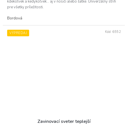
kdekoľvek a kedykoľvek... aj v nosiči alebo šatke. Univerzálny strih
pre všetky príležitosti.
Bordová
Kód:
6552
VÝPREDAJ
Zavinovací sveter teplejší