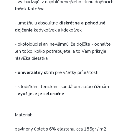
- vychádzajú z najobľúbenejšieho strihu dojčiacich
tričiek Kateřina
- umožňujú absolútne
diskrétne a pohodlné
dojčenie
kedykoľvek a kdekoľvek
- okoloidúci si ani nevšimnú, že dojčíte - odhalíte
len toľko, koľko potrebujete, a to Vám prikryje
hlavička dieťatka
-
univerzálny strih
pre všetky príležitosti
- k lodičkám, teniskám, sandálom alebo čižmám
-
využijete je celoročne
Materiál:
bavlnený úplet s 6% elastanu, cca 185gr / m2