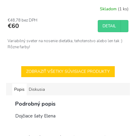
Skladom
(1 ks)
€48,78 bez DPH
€60
DETAIL
Variabilný sveter na nosenie dieťatka, tehotenstvo alebo len tak :)
Rôzne farby!
ZOBRAZIŤ VŠETKY SÚVISIACE PRODUKTY
Popis
Diskusia
Podrobný popis
Dojčiace šaty Elena