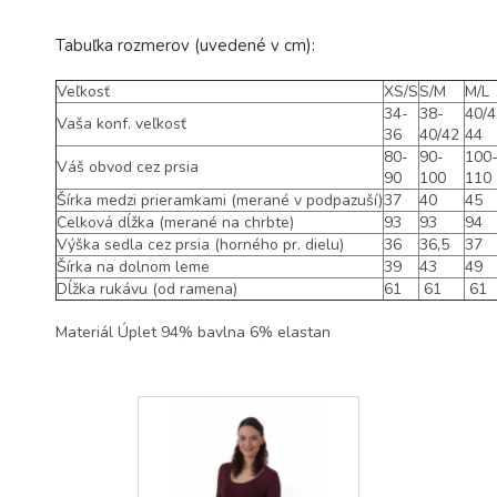
Tabuľka rozmerov (uvedené v cm):
Veľkosť
XS/S
S/M
M/L
34-
38-
40/4
Vaša
konf
.
v
eľkosť
36
40/42
44
80-
90-
100
Váš
obvod
cez prsia
90
100
110
Šírka
medzi
prieramkami
(merané
v
podpazuší
)
37
40
45
Celková
dĺžka
(merané
na
chrbte
)
93
93
94
Výška
sedla
cez prsia
(
horného
pr
.
d
ielu
)
36
36,5
37
Šírka
na
dolnom
leme
39
43
49
Dĺžka
rukávu
(
od
ramena
)
61
61
61
Materiál
Úplet 94% bavlna 6% elastan