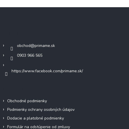
Z
á
p
ä
Kontakt
t
i
obchod
@
primame.sk
e
0903 966 565
https://www.facebook.com/primame.sk/
Information for you
Obchodné podmienky
Podmienky ochrany osobných údajov
Dodacie a platobné podmienky
Formulár na odstúpenie od zmluvy