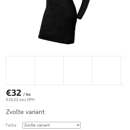
€32
/ ks
€26,02 bez DPH
Jednotková
Zvoľte variant
cena:
Farba