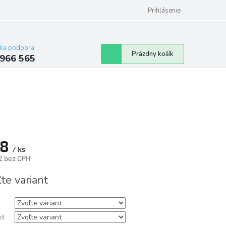
Reklamačný poriadok
Prihlásenie
cka podpora:
Nákupný
Prázdny košík
 966 565
košík
48
/ ks
2 bez DPH
tková
te variant
sť