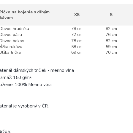
ičko na kojenie s dlhým
XS
S
ukávom
bvod hrudníku
78 cm
82 cm
bvod pásu
72 cm
76 cm
bvod bokov
78 cm
82 cm
žka rukávu
58 cm
59 cm
žka trička
69 cm
70 cm
teriál dámských tričiek - merino vlna
amáž: 150 g/m².
oženie: 100% Merino vlna.
teriál je vyrobený v ČR.
ržba: