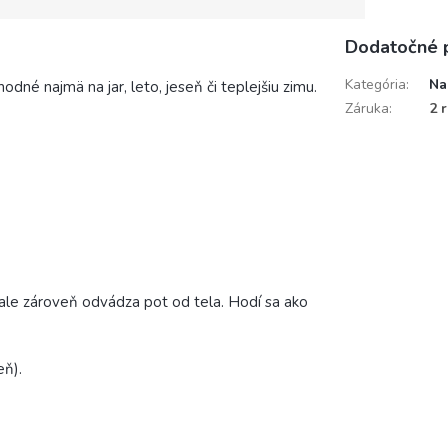
Dodatočné 
Kategória
:
Na
dné najmä na jar, leto, jeseň či teplejšiu zimu.
Záruka
:
2 
 ale zároveň odvádza pot od tela. Hodí sa ako
eň).