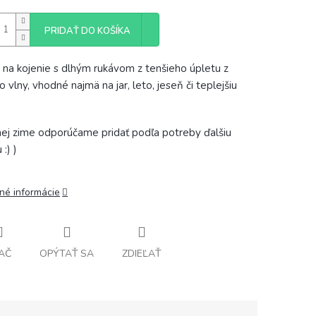
PRIDAŤ DO KOŠÍKA
o na kojenie s dlhým rukávom z tenšieho úpletu z
 vlny, vhodné najmä na jar, leto, jeseň či teplejšiu
hej zime odporúčame pridať podľa potreby ďalšiu
 :) )
lné informácie
AČ
OPÝTAŤ SA
ZDIEĽAŤ