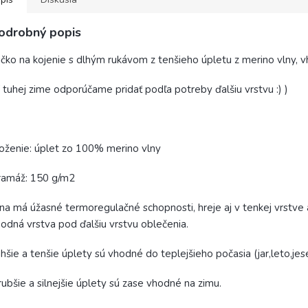
odrobný popis
ičko na kojenie s dlhým rukávom z tenšieho úpletu z merino vlny, vho
 tuhej zime odporúčame pridať podľa potreby ďalšiu vrstvu :) )
oženie: úplet zo 100% merino vlny
ramáž: 150 g/m2
na má úžasné termoregulačné schopnosti, hreje aj v tenkej vrstve
odná vrstva pod ďalšiu vrstvu oblečenia.
hšie a tenšie úplety sú vhodné do teplejšieho počasia (jar,leto,jes
ubšie a silnejšie úplety sú zase vhodné na zimu.