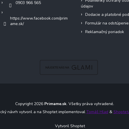
Podmienky ochrany oso
0903 966 565
údajov
Dodacie a platobné po
https://www.facebook.com/prim
Formulár na odstúpenie
ame.sk/
Reklamačný poriadok
Copyright 2026
Primame.sk
. Všetky práva vyhradené.
ický návrh vytvoril a na Shoptet implementoval
Tomáš Hlad
&
Shoptet
Vytvoril Shoptet