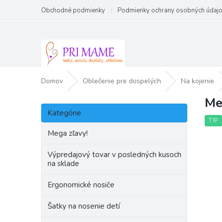
Prejsť
Obchodné podmienky
Podmienky ochrany osobných údaj
na
obsah
Domov
Oblečenie pre dospelých
Na kojenie
Me
B
Preskočiť
o
Kategórie
kategórie
č
TIP
n
Mega zľavy!
ý
p
Výpredajový tovar v posledných kusoch
na sklade
a
n
Ergonomické nosiče
e
l
Šatky na nosenie detí