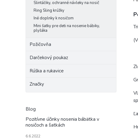
Slintáčiky, ochranné návleky na nosič
Ring Sling krúžky
P
Iné doplnky k nosičom
Mini šatky pre deti na nosenie bábiky,
Tr
plyšáka
(V
Požičovňa
Darčekový poukaz
Zl
Rúška a rukavice
G
Značky
Vl
sp
Blog
Ľa
Pozitívne účinky nosenia bábätka v
nosičoch a šatkách
Hr
6.6.2022