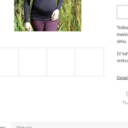
Tričk
merino
zimu.
(V tu
vrstvu
Detai
TL
pis
Diskusia