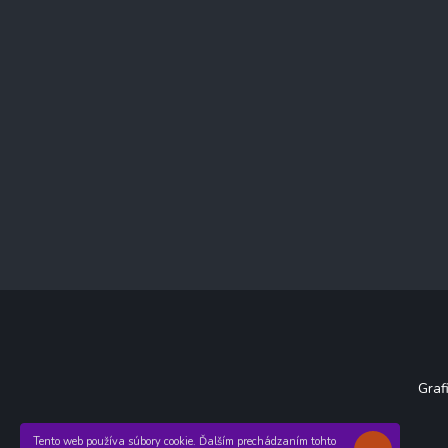
Graf
Tento web používa súbory cookie. Ďalším prechádzaním tohto