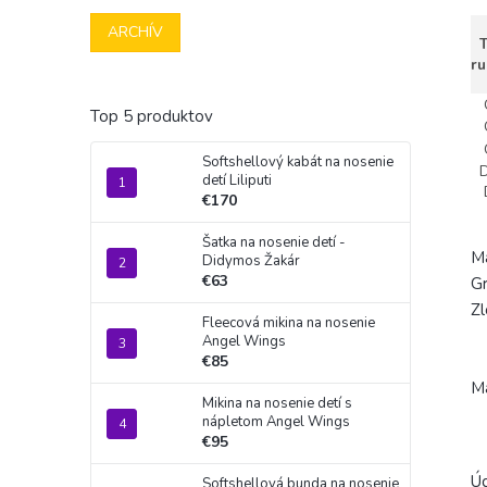
ARCHÍV
Tr
r
O
Top 5 produktov
O
O
Softshellový kabát na nosenie
Dĺ
detí Liliputi
Dl
€170
Šatka na nosenie detí -
Ma
Didymos Žakár
€63
Gr
Zl
Fleecová mikina na nosenie
Angel Wings
€85
Ma
Mikina na nosenie detí s
nápletom Angel Wings
€95
Úd
Softshellová bunda na nosenie