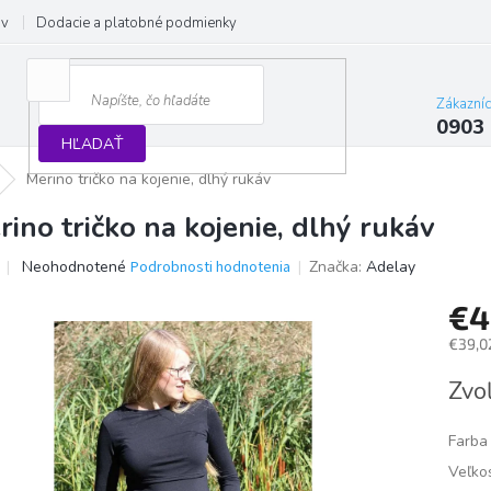
ov
Dodacie a platobné podmienky
Formulár na odstúpenie od zmluvy
Zákazní
0903
HĽADAŤ
Merino tričko na kojenie, dlhý rukáv
rino tričko na kojenie, dlhý rukáv
Priemerné
Neohodnotené
Podrobnosti hodnotenia
Značka:
Adelay
hodnotenie
produktu
€
je
€39,0
0,0
z
Jedno
Zvoľ
5
cena:
hviezdičiek.
Farba
Veľko