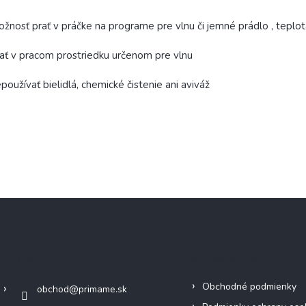
žnosť prať v práčke na programe pre vlnu či jemné prádlo , teplo
ať v pracom prostriedku určenom pre vlnu
používať bielidlá, chemické čistenie ani aviváž
Kontakt
Information for you
Obchodné podmienky
obchod
@
primame.sk