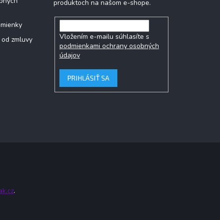
bných
produktoch na našom e-shope.
dmienky
Vložením e-mailu súhlasíte s
 od zmluvy
podmienkami ochrany osobných
údajov
PRIHLÁSIŤ SA
ak.cz
.