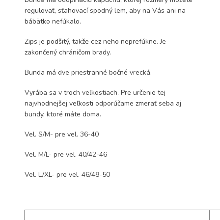
regulovať, sťahovací spodný lem, aby na Vás ani na
bábätko nefúkalo.
Zips je podšitý, takže cez neho neprefúkne. Je
zakončený chráničom brady.
Bunda má dve priestranné bočné vrecká.
Vyrába sa v troch veľkostiach. Pre určenie tej
najvhodnejšej veľkosti odporúčame zmerať seba aj
bundy, ktoré máte doma.
Vel. S/M- pre vel. 36-40
Vel. M/L- pre vel. 40/42-46
Vel. L/XL- pre vel. 46/48-50