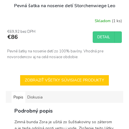
Pevná šatka na nosenie detí Storchenwiege Leo
Skladom
(1 ks)
Priemerné
hodnotenie
€69,92 bez DPH
produktu
€86
DETAIL
je
5,0
z
Pevné šatky na nosenie detí zo 100% bavlny. Vhodná pre
5
novorodencov aj na celé nosiace obdobie.
hviezdičiek.
ZOBRAZIŤ VŠETKY SÚVISIACE PRODUKTY
Popis
Diskusia
Podrobný popis
Zimná bunda Zora je ušitá zo šuštiakoviny so záterom
a je teda odolná proti vetru i vode. Zloženie tejto látky