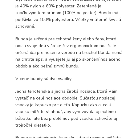
je 40% nylon a 60% polyester. Zateplená je
značkovým termorúnom (100% polyester). Bunda má
podšívku zo 100% polyesteru. Všetky vnútorné švy sú
schované.
Bunda je určená pre tehotné ženy alebo ženy, ktoré
nosia svoje deti v šatke či v ergonomickom nosiči. Je
určená iba pre nosenie vpredu na bruchu! Bunda nemá
na chrbte zips, a využijete ju aj po skončení nosiaceho
obdobia ako bežnú zimnú bundu.
V cene bundy sú dve vsadky:
Jedna tehotenská a jedna široká nosiaca, ktorá Vám
vystačí na celé nosiace obdobie. Súčasťou nosiacej
vsadky je kapucka pre dieťa. Kapucku ako aj celú
vsadku môžete stiahnuť, aby vyhovovala aj malému
bábätku, ale bez problémov pod vsadku schováte aj
trojročné dieťatko.
Bunda má odopínaciu kapucňu, ktorej rozmery môžete