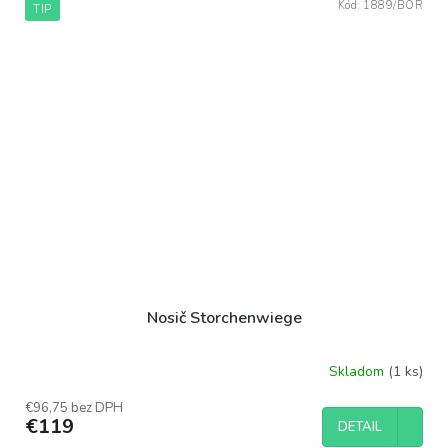
Kód:
1889/BOR
TIP
Nosič Storchenwiege
Skladom
(1 ks)
Priemerné
hodnotenie
€96,75 bez DPH
produktu
€119
DETAIL
je