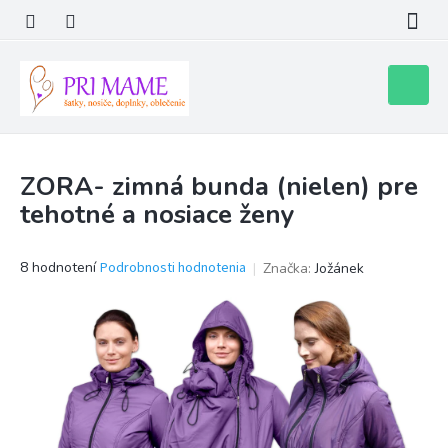
Prejsť
na
obsah
Nákupn
košík
ZORA- zimná bunda (nielen) pre
tehotné a nosiace ženy
Priemerné
8 hodnotení
Podrobnosti hodnotenia
Značka:
Jožánek
hodnotenie
produktu
je
4,0
z
5
hviezdičiek.