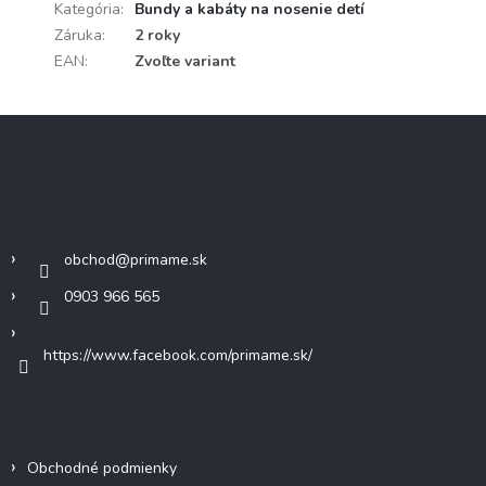
Kategória
:
Bundy a kabáty na nosenie detí
Záruka
:
2 roky
EAN
:
Zvoľte variant
Z
á
p
ä
Kontakt
t
i
obchod
@
primame.sk
e
0903 966 565
https://www.facebook.com/primame.sk/
Information for you
Obchodné podmienky