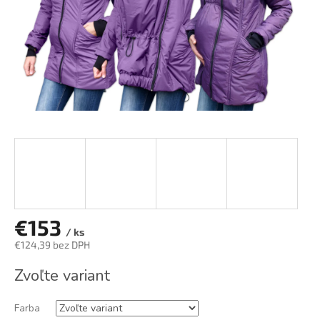
€153
/ ks
€124,39 bez DPH
Jednotková
Zvoľte variant
cena:
Farba