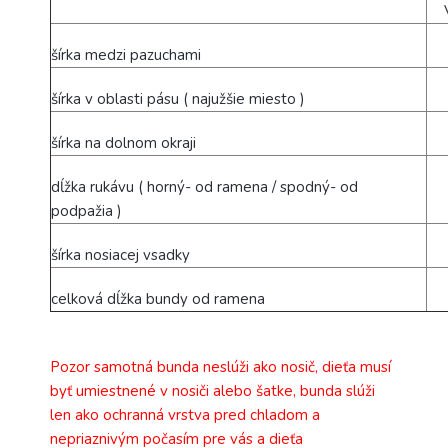
šírka medzi pazuchami
šírka v oblasti pásu ( najužšie miesto )
šírka na dolnom okraji
dĺžka rukávu ( horný- od ramena / spodný- od
podpažia )
šírka nosiacej vsadky
celková dĺžka bundy od ramena
Pozor samotná bunda neslúži ako nosič, dieťa musí
byť umiestnené v nosiči alebo šatke, bunda slúži
len ako ochranná vrstva pred chladom a
nepriaznivým počasím pre vás a dieťa