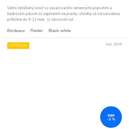
5,0
z
Veľmi obľúbený nosič so zaväzovacími ramennými popruhmi a
5
bedrovým pásom so zapínaním na pracku, vhodný už od narodenia
hviezdičiek.
približne do 9-12 mes. (v závislosti od...
Bordeaux
Flieder
Black-white
Kód:
2939
VÝPREDAJ
€89
–3 %